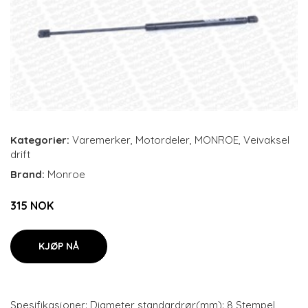
Kategorier:
Varemerker
,
Motordeler
,
MONROE
,
Veivaksel
drift
Brand:
Monroe
315 NOK
KJØP NÅ
Spesifikasjoner: Diameter standardrør(mm): 8 Stempel