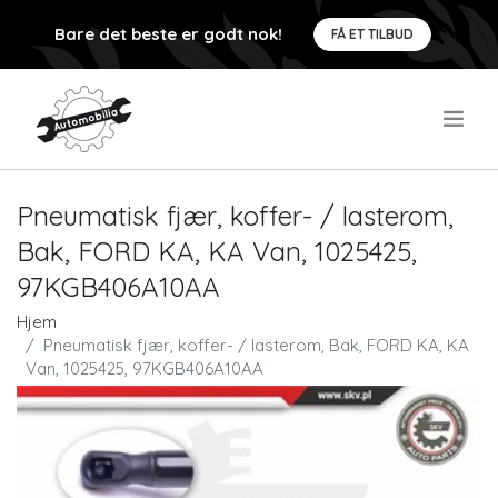
Bare det beste er godt nok!
FÅ ET TILBUD
.
Pneumatisk fjær, koffer- / lasterom,
Bak, FORD KA, KA Van, 1025425,
97KGB406A10AA
Hjem
Pneumatisk fjær, koffer- / lasterom, Bak, FORD KA, KA
Van, 1025425, 97KGB406A10AA