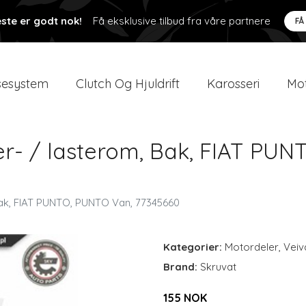
ste er godt nok!
Få eksklusive tilbud fra våre partnere
FÅ
esystem
Clutch Og Hjuldrift
Karosseri
Mot
er- / lasterom, Bak, FIAT PU
Bak, FIAT PUNTO, PUNTO Van, 77345660
Kategorier:
Motordeler
,
Veiv
Brand:
Skruvat
155 NOK