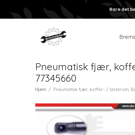
Bare det be
Brems
Pneumatisk fjær, koff
77345660
Hjem
Pneumatisk fjær, koffer- / lasterom, 