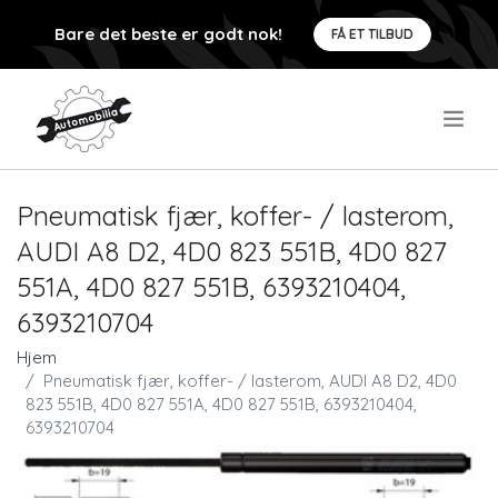
Bare det beste er godt nok!
FÅ ET TILBUD
.
Pneumatisk fjær, koffer- / lasterom,
AUDI A8 D2, 4D0 823 551B, 4D0 827
551A, 4D0 827 551B, 6393210404,
6393210704
Hjem
Pneumatisk fjær, koffer- / lasterom, AUDI A8 D2, 4D0
823 551B, 4D0 827 551A, 4D0 827 551B, 6393210404,
6393210704