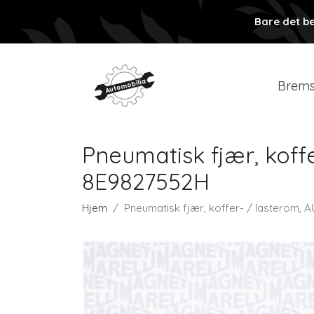
Bare det be
Brems
Pneumatisk fjær, koff
8E9827552H
Hjem
Pneumatisk fjær, koffer- / lasterom,