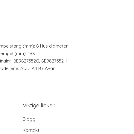
empelstang (mm): 8 Hus diameter
tempel (mm): 198
ginalnr.: 8E9827552G, 8E9827552H
lmodellene: AUDI A4 B7 Avant
Viktige linker
Blogg
Kontakt