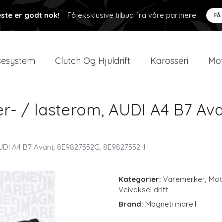
ste er godt nok!
Få eksklusive tilbud fra våre partnere
FÅ
esystem
Clutch Og Hjuldrift
Karosseri
Mot
er- / lasterom, AUDI A4 B7 Av
 AUDI A4 B7 Avant, 8E9827552G, 8E9827552H
Kategorier:
Varemerker
,
Mot
Veivaksel drift
Brand:
Magneti marelli