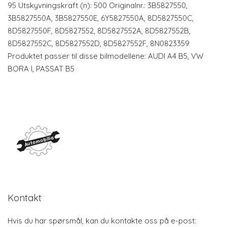
95 Utskyvningskraft (n): 500 Originalnr.: 3B5827550,
3B5827550A, 3B5827550E, 6Y5827550A, 8D5827550C,
8D5827550F, 8D5827552, 8D5827552A, 8D5827552B,
8D5827552C, 8D5827552D, 8D5827552F, 8N0823359
Produktet passer til disse bilmodellene: AUDI A4 B5, VW
BORA I, PASSAT B5
Kontakt
Hvis du har spørsmål, kan du kontakte oss på e-post: