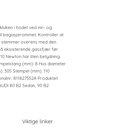
kluken i hodet ved inn- og
til bagasjerommet. Kontroller at
n stemmer overens med den
å eksisterende gassfjær før
. 10 Newton har liten betydning.
empelstang (mm): 8 Hus diameter
): 305 Stempel (mm): 110
inalnr.: 811827552A Produktet
: AUDI 80 B2 Sedan, 90 B2
Viktige linker