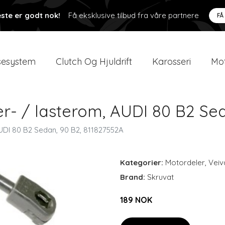
ste er godt nok!
Få eksklusive tilbud fra våre partnere
FÅ
esystem
Clutch Og Hjuldrift
Karosseri
Mot
er- / lasterom, AUDI 80 B2 Se
AUDI 80 B2 Sedan, 90 B2, 811827552A
Kategorier:
Motordeler
,
Veiv
Brand:
Skruvat
189 NOK