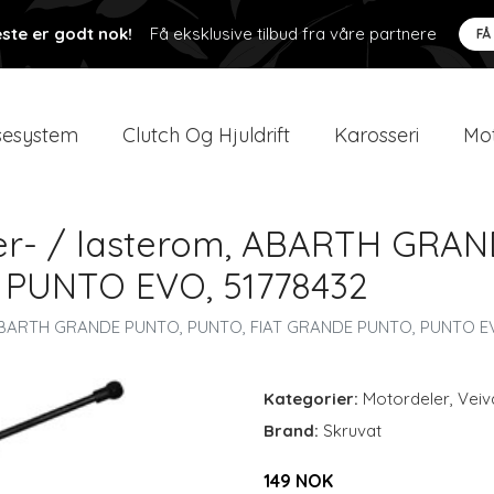
ste er godt nok!
Få eksklusive tilbud fra våre partnere
FÅ
esystem
Clutch Og Hjuldrift
Karosseri
Mot
ffer- / lasterom, ABARTH GR
 PUNTO EVO, 51778432
m, ABARTH GRANDE PUNTO, PUNTO, FIAT GRANDE PUNTO, PUNTO E
Kategorier:
Motordeler
,
Veiv
Brand:
Skruvat
149 NOK