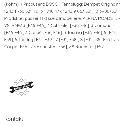
(kohm): 1 Produsent: BOSCH Tennplugg: Dempet Originalnr.:
12 13 1 730 521, 12 13 1 740 477, 12 13 9 067 831, 12139067831
Produktet passer til disse bilmodellene: ALPINA ROADSTER
V8, BMW 3 [E36, E46], 3 Cabriolet [E36, E46], 3 Compact
[E36, E46], 3 Coupé [E36, E46], 3 Touring [E36, E46], 5 [E34,
E39], 5 Touring [E34, E39], 7 [E32, E38], 8 [E31], X5 [E53], Z3
Coupé [E36], Z3 Roadster [E36], Z8 Roadster [E52]
Kontakt