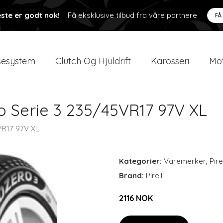
ste er godt nok!
Få eksklusive tilbud fra våre partnere
FÅ
esystem
Clutch Og Hjuldrift
Karosseri
Mot
ro Serie 3 235/45VR17 97V XL
5VR17 97V XL
Kategorier:
Varemerker
,
Pirel
Brand:
Pirelli
2116 NOK