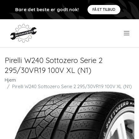
Bare det beste er godt nok!
FÅ ET TILBUD
.
Pirelli W240 Sottozero Serie 2
295/30VR19 100V XL (N1)
Hjem
Pirelli W240 Sottozero Serie 2 295/30VR19 100V XL (N1)