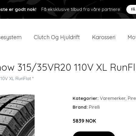
ste er godt nok!
Få eksklusive tilbud fra våre partnere
FÅ
esystem
Clutch Og Hjuldrift
Karosseri
Mot
Snow 315/35VR20 110V XL RunFl
10V XL RunFlat *
Kategorier:
Varemerker
,
Pirel
Brand:
Pirelli
5839 NOK