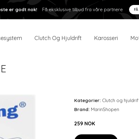
ste er godt nok!
Få eksklusive tilbud fra våre partnere
FÅ
esystem
Clutch Og Hjuldrift
Karosseri
Mot
 E
Kategorier:
Clutch og hjuldrif
Brand:
MarinShopen
259 NOK