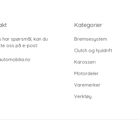
akt
Kategorier
u har spørsmål, kan du
Bremsesystem
te oss på e-post:
Clutch og hjuldrift
utomobilia.no
Karosseri
Motordeler
Varemerker
Verktøy
© 2024 automobilia.no