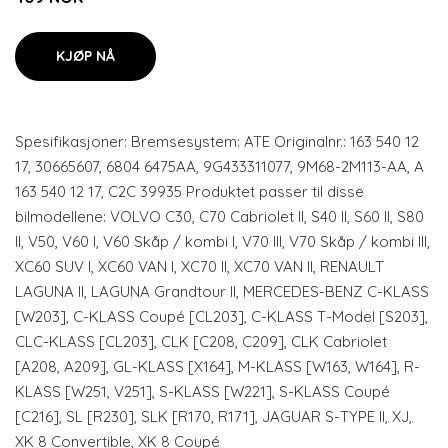
KJØP NÅ
Spesifikasjoner: Bremsesystem: ATE Originalnr.: 163 540 12
17, 30665607, 6804 6475AA, 9G433311077, 9M68-2M113-AA, A
163 540 12 17, C2C 39935 Produktet passer til disse
bilmodellene: VOLVO C30, C70 Cabriolet II, S40 II, S60 II, S80
II, V50, V60 I, V60 Skåp / kombi I, V70 III, V70 Skåp / kombi III,
XC60 SUV I, XC60 VAN I, XC70 II, XC70 VAN II, RENAULT
LAGUNA II, LAGUNA Grandtour II, MERCEDES-BENZ C-KLASS
[W203], C-KLASS Coupé [CL203], C-KLASS T-Model [S203],
CLC-KLASS [CL203], CLK [C208, C209], CLK Cabriolet
[A208, A209], GL-KLASS [X164], M-KLASS [W163, W164], R-
KLASS [W251, V251], S-KLASS [W221], S-KLASS Coupé
[C216], SL [R230], SLK [R170, R171], JAGUAR S-TYPE II, XJ,
XK 8 Convertible, XK 8 Coupé