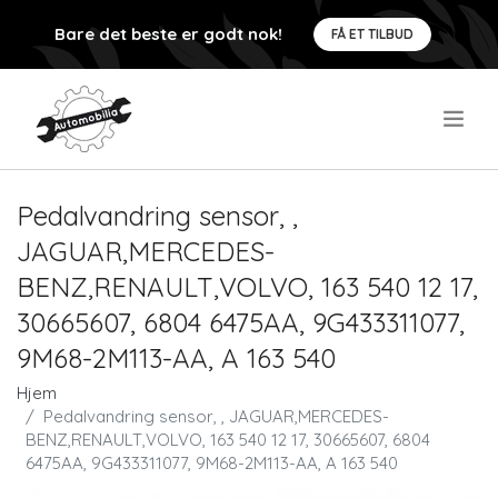
Bare det beste er godt nok!
FÅ ET TILBUD
.
Pedalvandring sensor, ,
JAGUAR,MERCEDES-
BENZ,RENAULT,VOLVO, 163 540 12 17,
30665607, 6804 6475AA, 9G433311077,
9M68-2M113-AA, A 163 540
Hjem
Pedalvandring sensor, , JAGUAR,MERCEDES-
BENZ,RENAULT,VOLVO, 163 540 12 17, 30665607, 6804
6475AA, 9G433311077, 9M68-2M113-AA, A 163 540