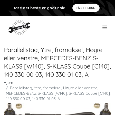
Bare det beste er godt nok!
FÅ ET TILBUD
.
Parallellstag, Ytre, framaksel, Høyre
eller venstre, MERCEDES-BENZ S-
KLASS [W140], S-KLASS Coupé [C140],
140 330 00 03, 140 330 01 03, A
Hjem
Parallellstag, Ytre, framaksel, Høyre eller venstre,
MERCEDES-BENZ S-KLASS [W140], S-KLASS Coupé [C140],
140 330 00 03, 140 330 01 03, A