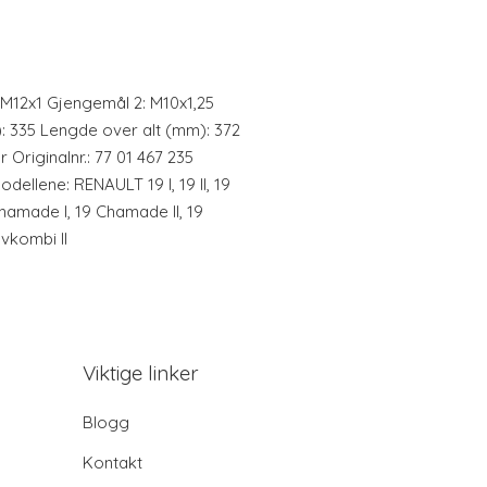
 M12x1 Gjengemål 2: M10x1,25
: 335 Lengde over alt (mm): 372
 Originalnr.: 77 01 467 235
odellene: RENAULT 19 I, 19 II, 19
 Chamade I, 19 Chamade II, 19
vkombi II
Viktige linker
Blogg
Kontakt