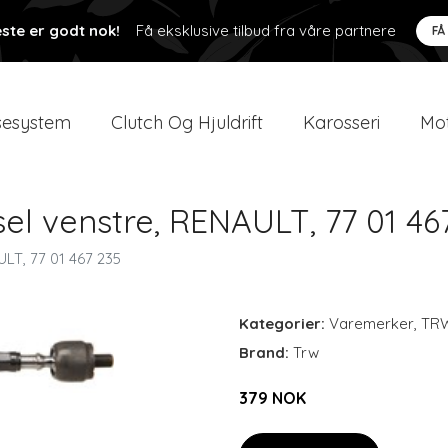
ste er godt nok!
Få eksklusive tilbud fra våre partnere
FÅ
esystem
Clutch Og Hjuldrift
Karosseri
Mot
sel venstre, RENAULT, 77 01 46
ULT, 77 01 467 235
Kategorier:
Varemerker
,
TR
Brand:
Trw
379 NOK