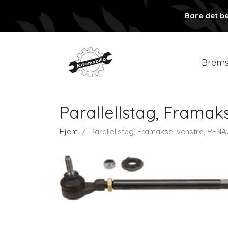
Bare det be
Brems
Parallellstag, Framak
Hjem
Parallellstag, Framaksel venstre, RENA