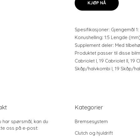
KJØP NÅ
Spesifikasjoner: Gjengemål 1:
Konushelling: 1:5 Lengde (mm)
Supplement deler: Med tilbehør
Produktet passer til disse bilm
Cabriolet I, 19 Cabriolet II, 19
Skåp/halvkombi I, 19 Skåp/hal
akt
Kategorier
u har spørsmål, kan du
Bremsesystem
te oss på e-post:
Clutch og hjuldrift