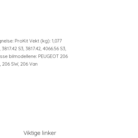
nelse: ProKit Vekt (kg): 1,077
, 3817.42 S3, 3817.42, 4066.56 S3,
disse bilmodellene: PEUGEOT 206
, 206 SW, 206 Van
Viktige linker