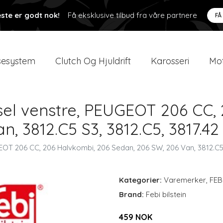
ste er godt nok!
Få eksklusive tilbud fra våre partnere
FÅ
esystem
Clutch Og Hjuldrift
Karosseri
Mot
sel venstre, PEUGEOT 206 CC,
 3812.C5 S3, 3812.C5, 3817.42 S
EOT 206 CC, 206 Halvkombi, 206 Sedan, 206 SW, 206 Van, 3812.C5 S3
Kategorier:
Varemerker
,
FEB
Brand:
Febi bilstein
459 NOK