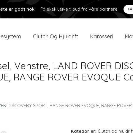
ste er godt nok!
Få eksklusive tilbud fra våre partnere
FÅ
esystem
Clutch Og Hjuldrift
Karosseri
Mot
ksel, Venstre, LAND ROVER D
, RANGE ROVER EVOQUE Cab
D ROVER DISCOVERY SPORT, RANGE ROVER EVOQUE, RANGE ROVE
Kategorier:
Clutch og hjuldrif