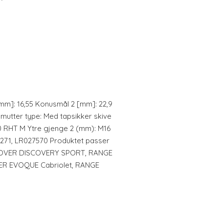
mm]: 16,55 Konusmål 2 [mm]: 22,9
 mutter type: Med tapsikker skive
00 RHT M Ytre gjenge 2 (mm): M16
26271, LR027570 Produktet passer
D ROVER DISCOVERY SPORT, RANGE
R EVOQUE Cabriolet, RANGE