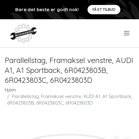
Bare det beste er godt nok!
FÅ ET TILBUD
.
Parallellstag, Framaksel venstre, AUDI
A1, A1 Sportback, 6R0423803B,
6R0423803C, 6R0423803D
Hjem
Parallellstag, Framaksel venstre, AUDI A1, A1 Sportback,
6R0423803B, 6R0423803C, 6R0423803D