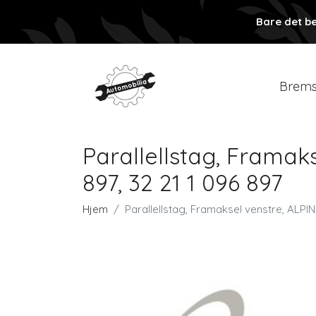
Bare det be
Brems
Parallellstag, Framaks
897, 32 21 1 096 897
Hjem
Parallellstag, Framaksel venstre, ALPIN