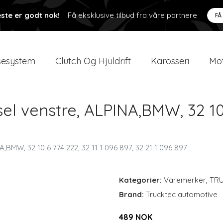
ste er godt nok!
Få eksklusive tilbud fra våre partnere
FÅ
esystem
Clutch Og Hjuldrift
Karosseri
Mot
el venstre, ALPINA,BMW, 32 10 
A,BMW, 32 10 6 774 222, 32 11 1 096 897, 32 21 1 096 897
Kategorier:
Varemerker
,
TR
Brand:
Trucktec automotive
489 NOK