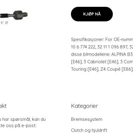
KJØP NÅ
Spesifikasjoner: For OE-nummer
10 6 774 222, 32 11 1 096 897, 
disse bilmodellene: ALPINA B
[E46], 3 Cabriolet [E46], 3 Co
Touring [E46], Z4 Coupé [E86]
akt
Kategorier
u har spørsmål, kan du
Bremsesystem
te oss på e-post:
Clutch og hjuldrift