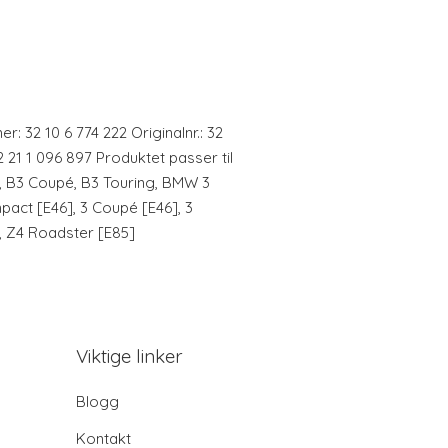
: 32 10 6 774 222 Originalnr.: 32
32 21 1 096 897 Produktet passer til
3, B3 Coupé, B3 Touring, BMW 3
mpact [E46], 3 Coupé [E46], 3
, Z4 Roadster [E85]
Viktige linker
Blogg
Kontakt