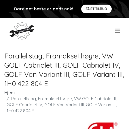
Bare det beste er godt nok!
FÅ ET TILBUD
.
Parallellstag, Framaksel høyre, VW
GOLF Cabriolet III, GOLF Cabriolet IV,
GOLF Van Variant III, GOLF Variant III,
1H0 422 804 E
Hjem
Parallellstag, Framaksel høyre, VW GOLF Cabriolet III,
GOLF Cabriolet IV, GOLF Van Variant III, GOLF Variant III,
1H0 422 804 E