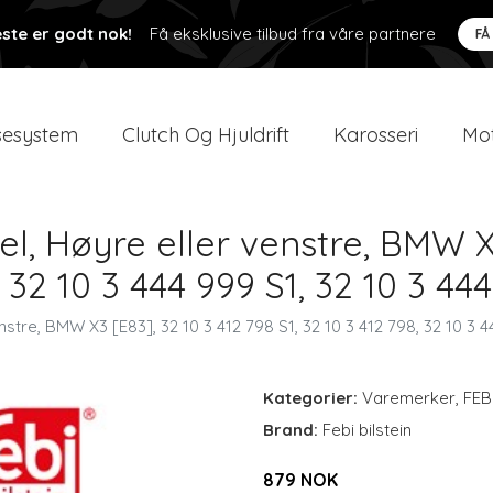
ste er godt nok!
Få eksklusive tilbud fra våre partnere
FÅ
esystem
Clutch Og Hjuldrift
Karosseri
Mot
el, Høyre eller venstre, BMW X3
, 32 10 3 444 999 S1, 32 10 3 444
nstre, BMW X3 [E83], 32 10 3 412 798 S1, 32 10 3 412 798, 32 10 3 4
Kategorier:
Varemerker
,
FEB
Brand:
Febi bilstein
879 NOK