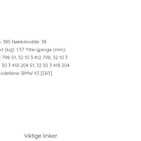
: 385 Nøkkelvidde: 38
kt (kg): 1,37 Yttergjenge (mm):
2 798 S1, 32 10 3 412 798, 32 10 3
 30 3 418 204 S1, 32 30 3 418 204
lmodellene: BMW X3 [E83]
Viktige linker