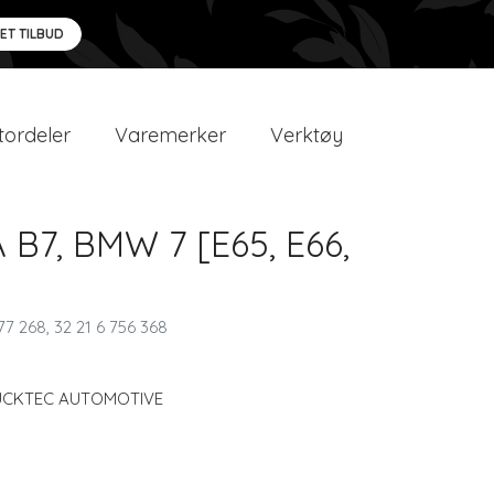
 ET TILBUD
ordeler
Varemerker
Verktøy
A B7, BMW 7 [E65, E66,
77 268, 32 21 6 756 368
UCKTEC AUTOMOTIVE