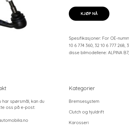
KJØP NÅ
Spesifikasjoner: For OE-nummer
10 6 774 360, 32 10 6 777 268, 
disse bilmodellene: ALPINA B7
akt
Kategorier
u har spørsmål, kan du
Bremsesystem
te oss på e-post:
Clutch og hjuldrift
utomobilia.no
Karosseri