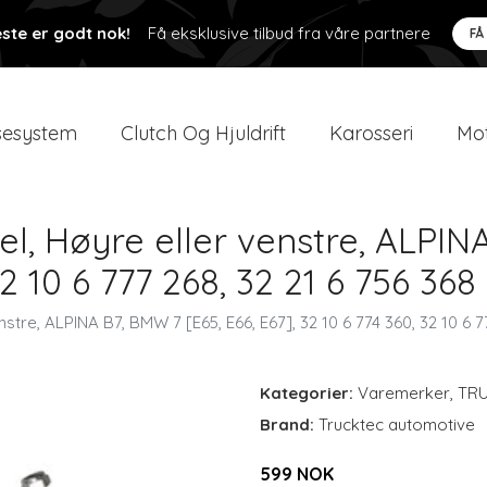
ste er godt nok!
Få eksklusive tilbud fra våre partnere
FÅ
esystem
Clutch Og Hjuldrift
Karosseri
Mot
el, Høyre eller venstre, ALPIN
32 10 6 777 268, 32 21 6 756 368
nstre, ALPINA B7, BMW 7 [E65, E66, E67], 32 10 6 774 360, 32 10 6 7
Kategorier:
Varemerker
,
TR
Brand:
Trucktec automotive
599 NOK