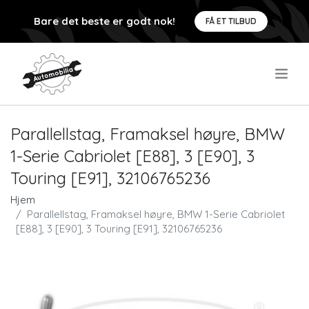
Bare det beste er godt nok!
FÅ ET TILBUD
.
Parallellstag, Framaksel høyre, BMW
1-Serie Cabriolet [E88], 3 [E90], 3
Touring [E91], 32106765236
Hjem
Parallellstag, Framaksel høyre, BMW 1-Serie Cabriolet
[E88], 3 [E90], 3 Touring [E91], 32106765236