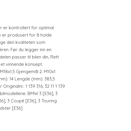
r er kontrollert for optimal
 er produsert for å holde
tige den kvaliteten som
øren. Før du legger inn en
delen passer til bilen din, Rett
tid et vinnende konsept.
 M18x1,5 Gjengemål 2: M10x1
(mm): 14 Lengde (mm): 383,5
riginalnr.: 1 139 316, 32 11 1 139
 bilmodellene: BMW 3 [E36], 3
6], 3 Coupé [E36], 3 Touring
dster [E36]