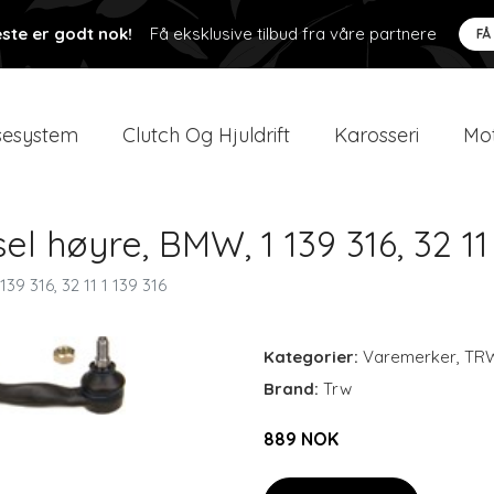
ste er godt nok!
Få eksklusive tilbud fra våre partnere
FÅ
esystem
Clutch Og Hjuldrift
Karosseri
Mot
l høyre, BMW, 1 139 316, 32 11 
39 316, 32 11 1 139 316
Kategorier:
Varemerker
,
TR
Brand:
Trw
889 NOK