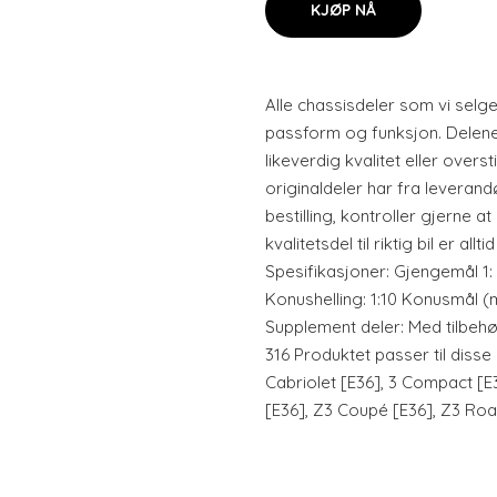
KJØP NÅ
Alle chassisdeler som vi selge
passform og funksjon. Delene
likeverdig kvalitet eller overs
originaldeler har fra leverand
bestilling, kontroller gjerne at 
kvalitetsdel til riktig bil er all
Spesifikasjoner: Gjengemål 1:
Konushelling: 1:10 Konusmål 
Supplement deler: Med tilbehør O
316 Produktet passer til disse
Cabriolet [E36], 3 Compact [E3
[E36], Z3 Coupé [E36], Z3 Roa