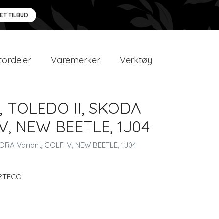
 ET TILBUD
ordeler
Varemerker
Verktøy
N, TOLEDO II, SKODA
V, NEW BEETLE, 1J04
BORA Variant, GOLF IV, NEW BEETLE, 1J04
RTECO