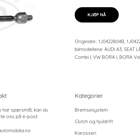
KJØP NÅ
Originalnr.: 1J0422804B, 1J042
bilmodellene: AUDI A3, SEAT
Combi I, VW BORA I, BORA Va
akt
Kategorier
u har spørsmål, kan du
Bremsesystem
te oss på e-post:
Clutch og hjuldrift
utomobilia.no
Karosseri