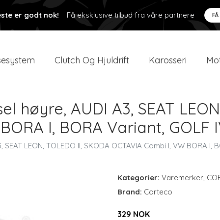
ste er godt nok!
Få eksklusive tilbud fra våre partnere
FÅ
esystem
Clutch Og Hjuldrift
Karosseri
Mot
sel høyre, AUDI A3, SEAT LEO
BORA I, BORA Variant, GOLF I
 A3, SEAT LEON, TOLEDO II, SKODA OCTAVIA Combi I, VW BORA I, 
Kategorier:
Varemerker
,
CO
Brand:
Corteco
329 NOK