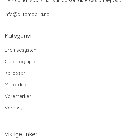
Hvis du har spørsmål, kan du kontakte oss på e-post:
info@automobilia.no
Kategorier
Bremsesystem
Clutch og hjuldrift
Karosseri
Motordeler
Varemerker
Verktøy
Viktige linker