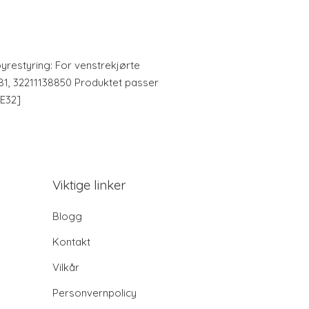
øyrestyring: For venstrekjørte
6681, 32211138850 Produktet passer
[E32]
Viktige linker
Blogg
Kontakt
Vilkår
Personvernpolicy