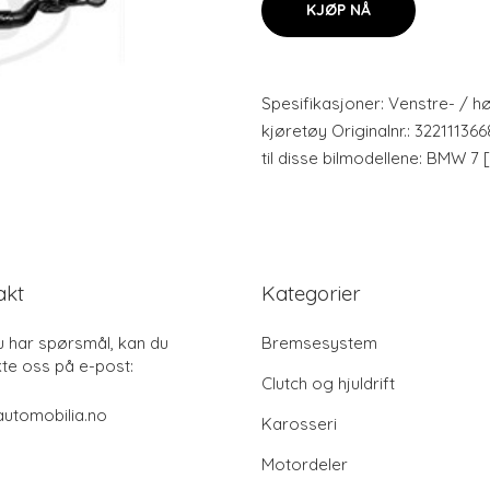
KJØP NÅ
Spesifikasjoner: Venstre- / h
kjøretøy Originalnr.: 3221113
til disse bilmodellene: BMW 7 
akt
Kategorier
u har spørsmål, kan du
Bremsesystem
te oss på e-post:
Clutch og hjuldrift
utomobilia.no
Karosseri
Motordeler