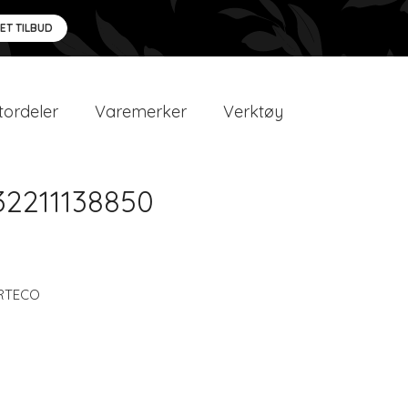
 ET TILBUD
ordeler
Varemerker
Verktøy
 32211138850
RTECO