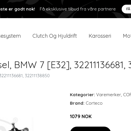
ste er godt nok!
Få eksklusive tilbud fra våre partnere
FÅ
esystem
Clutch Og Hjuldrift
Karosseri
Mot
sel, BMW 7 [E32], 32211136681,
 32211136681, 32211138850
Kategorier:
Varemerker
,
CO
Brand:
Corteco
1079 NOK