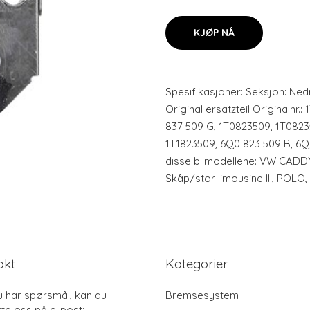
KJØP NÅ
Spesifikasjoner: Seksjon: Ned
Original ersatzteil Originalnr.
837 509 G, 1T0823509, 1T0823
1T1823509, 6Q0 823 509 B, 6Q
disse bilmodellene: VW CADDY 
Skåp/stor limousine III, POL
akt
Kategorier
u har spørsmål, kan du
Bremsesystem
te oss på e-post: