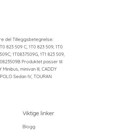
re del Tilleggsbetegnelse:
: 1T0 823 509 C, 1T0 823 509, 1T0
509C, 1T0837509G, 1T1 823 509,
0823509B Produktet passer til
Minibus, minivan III, CADDY
O, POLO Sedan IV, TOURAN
Viktige linker
Blogg