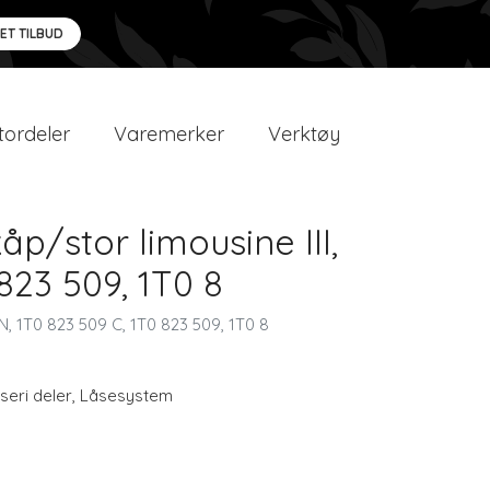
 ET TILBUD
ordeler
Varemerker
Verktøy
p/stor limousine III,
23 509, 1T0 8
, 1T0 823 509 C, 1T0 823 509, 1T0 8
seri deler
,
Låsesystem