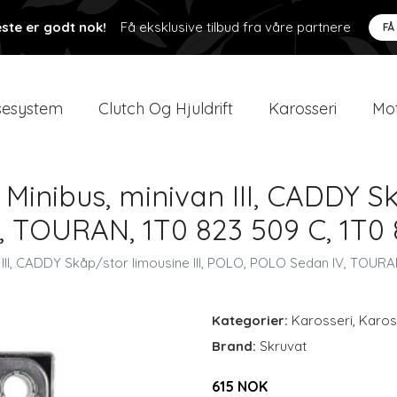
ste er godt nok!
Få eksklusive tilbud fra våre partnere
FÅ
esystem
Clutch Og Hjuldrift
Karosseri
Mot
inibus, minivan III, CADDY Skå
 TOURAN, 1T0 823 509 C, 1T0 8
III, CADDY Skåp/stor limousine III, POLO, POLO Sedan IV, TOURAN
Kategorier:
Karosseri
,
Karos
Brand:
Skruvat
615 NOK