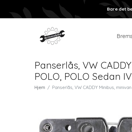
Bare det be
Brems
Panserlås, VW CADDY M
POLO, POLO Sedan IV,
Hjem
Panserlås, VW CADDY Minibus, minivan 