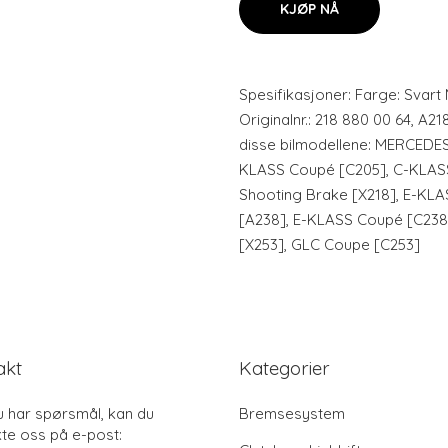
KJØP NÅ
Spesifikasjoner: Farge: Svart M
Originalnr.: 218 880 00 64, A2
disse bilmodellene: MERCEDE
KLASS Coupé [C205], C-KLASS
Shooting Brake [X218], E-KLA
[A238], E-KLASS Coupé [C238
[X253], GLC Coupe [C253]
akt
Kategorier
u har spørsmål, kan du
Bremsesystem
te oss på e-post: