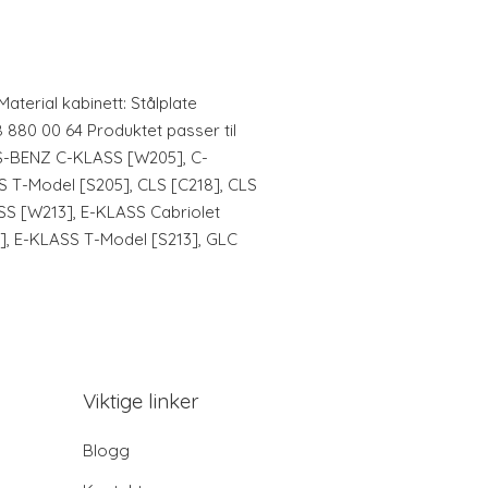
aterial kabinett: Stålplate
18 880 00 64 Produktet passer til
S-BENZ C-KLASS [W205], C-
 T-Model [S205], CLS [C218], CLS
SS [W213], E-KLASS Cabriolet
], E-KLASS T-Model [S213], GLC
Viktige linker
Blogg