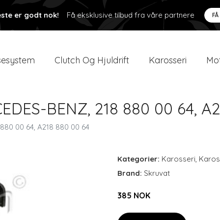
ste er godt nok!
Få eksklusive tilbud fra våre partnere
FÅ
esystem
Clutch Og Hjuldrift
Karosseri
Mot
CEDES-BENZ, 218 880 00 64, A2
880 00 64, A218 880 00 64
Kategorier:
Karosseri
,
Karos
Brand:
Skruvat
385 NOK