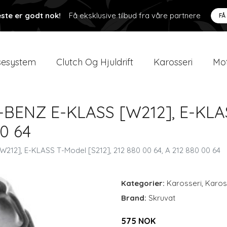
ste er godt nok!
Få eksklusive tilbud fra våre partnere
FÅ
esystem
Clutch Og Hjuldrift
Karosseri
Mot
BENZ E-KLASS [W212], E-KLAS
00 64
12], E-KLASS T-Model [S212], 212 880 00 64, A 212 880 00 64
Kategorier:
Karosseri
,
Karos
Brand:
Skruvat
575 NOK