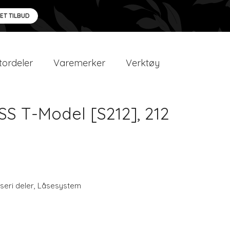
 ET TILBUD
ordeler
Varemerker
Verktøy
S T-Model [S212], 212
seri deler
,
Låsesystem