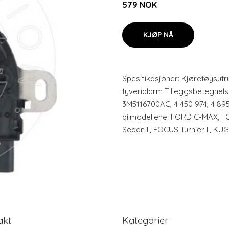
579 NOK
KJØP NÅ
Spesifikasjoner: Kjøretøysutr
tyverialarm Tilleggsbetegnelse:
3M5116700AC, 4 450 974, 4 895
bilmodellene: FORD C-MAX, F
Sedan II, FOCUS Turnier II, KUG
akt
Kategorier