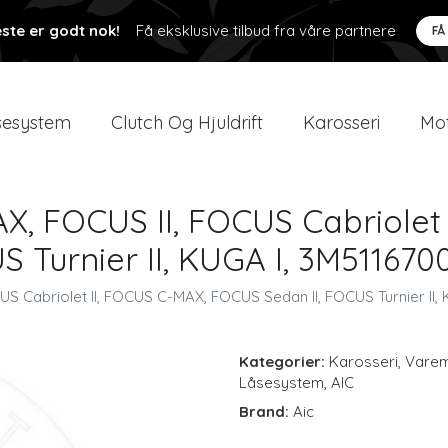
ste er godt nok!
Få eksklusive tilbud fra våre partnere
FÅ
esystem
Clutch Og Hjuldrift
Karosseri
Mot
X, FOCUS II, FOCUS Cabriolet 
 Turnier II, KUGA I, 3M5116700
S Cabriolet II, FOCUS C-MAX, FOCUS Sedan II, FOCUS Turnier II, 
Kategorier:
Karosseri
,
Varem
Låsesystem
,
AIC
Brand:
Aic