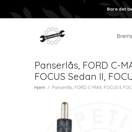
Bare det be
Brems
Panserlås, FORD C-MA
FOCUS Sedan II, FOCUS
Hjem
Panserlås, FORD C-MAX, FOCUS II, FOCU