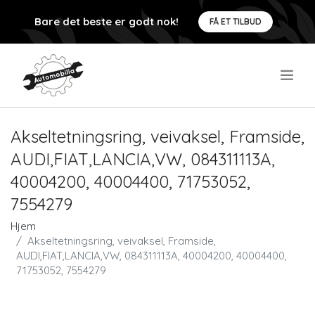
Bare det beste er godt nok!
FÅ ET TILBUD
.
Akseltetningsring, veivaksel, Framside,
AUDI,FIAT,LANCIA,VW, 084311113A,
40004200, 40004400, 71753052,
7554279
Hjem
Akseltetningsring, veivaksel, Framside,
AUDI,FIAT,LANCIA,VW, 084311113A, 40004200, 40004400,
71753052, 7554279